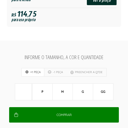
ver o preço
114,75
R$
para uso próprio
INFORME O TAMANHO, A COR E QUANTIDADE
+1 PEÇA
-1 PEÇA
PREENCHER A QTDE
P
M
G
GG
COMPRAR