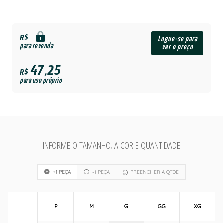
R$
Logue-se para
para revenda
ver o preço
47,25
R$
para uso próprio
INFORME O TAMANHO, A COR E QUANTIDADE
+1 PEÇA
-1 PEÇA
PREENCHER A QTDE
P
M
G
GG
XG