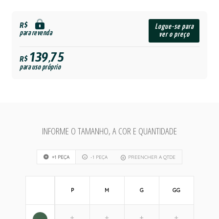
R$
Logue-se para
para revenda
ver o preço
139,75
R$
para uso próprio
INFORME O TAMANHO, A COR E QUANTIDADE
+1 PEÇA
-1 PEÇA
PREENCHER A QTDE
P
M
G
GG