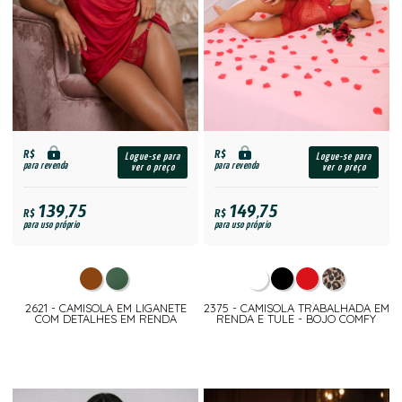
R$
R$
Logue-se para
Logue-se para
para revenda
para revenda
ver o preço
ver o preço
139,75
149,75
R$
R$
para uso próprio
para uso próprio
2621 - CAMISOLA EM LIGANETE
2375 - CAMISOLA TRABALHADA EM
COM DETALHES EM RENDA
RENDA E TULE - BOJO COMFY