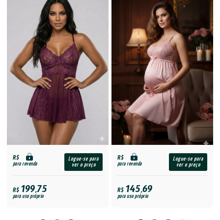
R$
R$
Logue-se para
Logue-se para
para revenda
para revenda
ver o preço
ver o preço
199,75
145,69
R$
R$
para uso próprio
para uso próprio