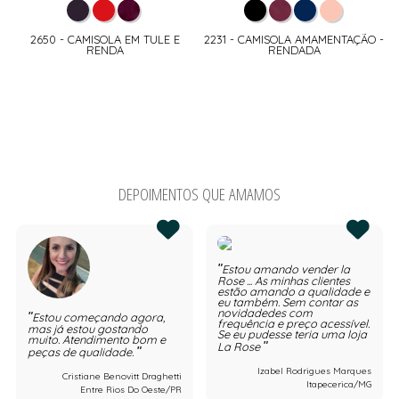
2650 - CAMISOLA EM TULE E
2231 - CAMISOLA AMAMENTAÇÃO -
RENDA
RENDADA
DEPOIMENTOS QUE AMAMOS
Estou amando vender la
Rose ... As minhas clientes
estão amando a qualidade e
eu também. Sem contar as
novidadedes com
Estou começando agora,
frequência e preço acessível.
mas já estou gostando
Se eu pudesse teria uma loja
muito. Atendimento bom e
La Rose
peças de qualidade.
Izabel Rodrigues Marques
Cristiane Benovitt Draghetti
Itapecerica/MG
Entre Rios Do Oeste/PR