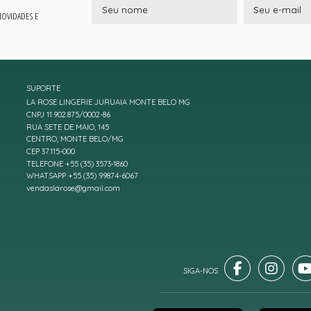
 NOVIDADES E
SUPORTE
LA ROSE LINGERIE JURUAIA MONTE BELO MG
CNPJ 11.902.875/0002-86
RUA SETE DE MAIO, 145
CENTRO, MONTE BELO/MG
CEP 37115-000
TELEFONE +55 (35) 3573-1860
WHATSAPP +55 (35) 99874-6067
vendaslarose@gmail.com