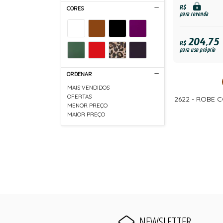
R$
CORES
para revenda
204,75
R$
para uso próprio
ORDENAR
MAIS VENDIDOS
OFERTAS
2622 - ROBE 
MENOR PREÇO
MAIOR PREÇO
NEWSLETTER