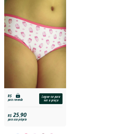
R$
Logue-se para
para revenda
ver o preço
25,90
R$
para uso próprio