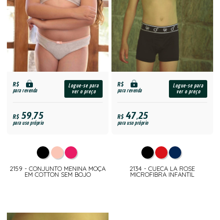
R$
R$
Logue-se para
Logue-se para
para revenda
para revenda
ver o preço
ver o preço
59,75
47,25
R$
R$
para uso próprio
para uso próprio
2159 - CONJUNTO MENINA MOÇA
2134 - CUECA LA ROSE
EM COTTON SEM BOJO
MICROFIBRA INFANTIL