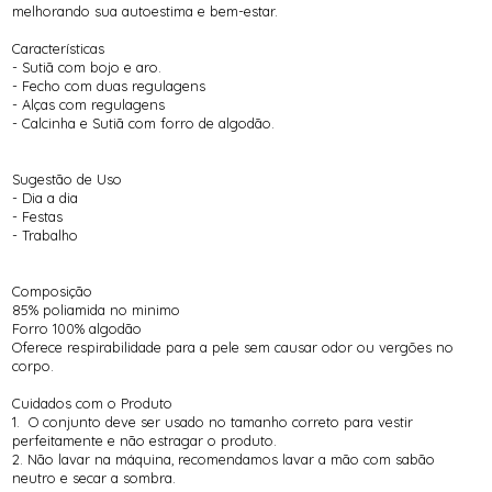
melhorando sua autoestima e bem-estar.
Características
- Sutiã com bojo e aro.
- Fecho com duas regulagens
- Alças com regulagens
- Calcinha e Sutiã com forro de algodão.
Sugestão de Uso
- Dia a dia
- Festas
- Trabalho
Composição
85% poliamida no minimo
Forro 100% algodão
Oferece respirabilidade para a pele sem causar odor ou vergões no
corpo.
Cuidados com o Produto
1. O conjunto deve ser usado no tamanho correto para vestir
perfeitamente e não estragar o produto.
2. Não lavar na máquina, recomendamos lavar a mão com sabão
neutro e secar a sombra.