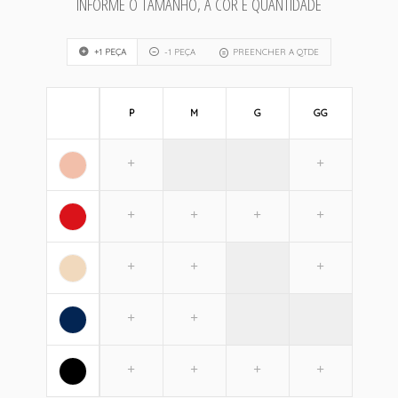
INFORME O TAMANHO, A COR E QUANTIDADE
+1 PEÇA
-1 PEÇA
PREENCHER A QTDE
P
M
G
GG