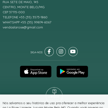
RUA SETE DE MAIO, 145
CENTRO, MONTE BELO/MG
CEP 37115-000
TELEFONE +55 (35) 3573-1860
WHATSAPP +55 (35) 99874-6067
vendaslarose@gmail.com
Nós salvamos o seu histórico de uso pra oferecer a melhor experiência
® TODOS DIREITOS RESERVADOS
na La Rose Lingerie Juruaia Monte Belo MG. Quando você navega no