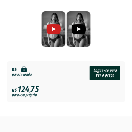
R$
Logue-se para
para revenda
ver o preço
124,75
R$
para uso próprio