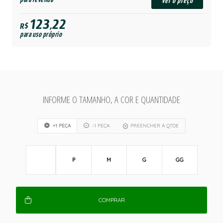
ver o preço
123,22
R$
para uso próprio
INFORME O TAMANHO, A COR E QUANTIDADE
+1 PEÇA
-1 PEÇA
PREENCHER A QTDE
P
M
G
GG
COMPRAR