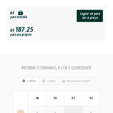
R$
Logue-se para
para revenda
ver o preço
187,25
R$
para uso próprio
INFORME O TAMANHO, A COR E QUANTIDADE
+1 PEÇA
-1 PEÇA
PREENCHER A QTDE
48
50
52
54