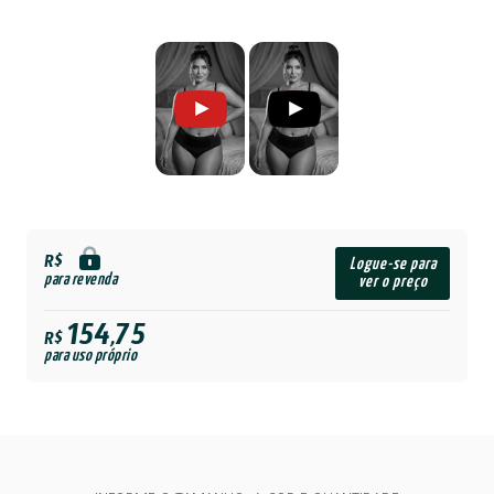
R$
Logue-se para
para revenda
ver o preço
154,75
R$
para uso próprio