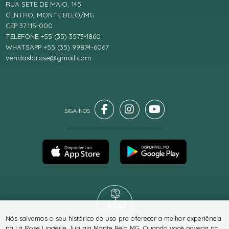
RUA SETE DE MAIO, 145
CENTRO, MONTE BELO/MG
CEP 37115-000
TELEFONE +55 (35) 3573-1860
WHATSAPP +55 (35) 99874-6067
vendaslarose@gmail.com
Nós salvamos o seu histórico de uso pra oferecer a melhor experiência
® TODOS DIREITOS RESERVADOS
na La Rose Lingerie Juruaia Monte Belo MG. Quando você navega no