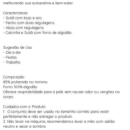
melhorando sua autoestima e bem-estar.
Características
- Sutiã com bojo e aro.
- Fecho com duas regulagens
- Alças com regulagens
- Calcinha e Sutiã com forro de algodão.
Sugestão de Uso
- Dia a dia
- Festas
- Trabalho
Composição
85% poliamida no minimo
Forro 100% algodão
Oferece respirabilidade para a pele sem causar odor ou vergões no
corpo.
Cuidados com o Produto
1. O conjunto deve ser usado no tamanho correto para vestir
perfeitamente e não estragar o produto.
2. Não lavar na máquina, recomendamos lavar a mão com sabão
neutro e secar a sombra.