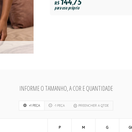
144,75
R$
para uso próprio
INFORME O TAMANHO, A COR E QUANTIDADE
+1 PEÇA
-1 PEÇA
PREENCHER A QTDE
P
M
G
G