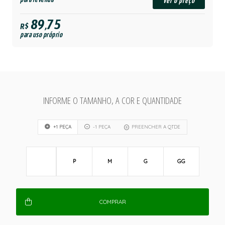
ver o preço
89,75
R$
para uso próprio
INFORME O TAMANHO, A COR E QUANTIDADE
+1 PEÇA
-1 PEÇA
PREENCHER A QTDE
P
M
G
GG
COMPRAR