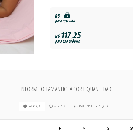
R$
para revenda
117,25
R$
para uso próprio
INFORME O TAMANHO, A COR E QUANTIDADE
+1 PEÇA
-1 PEÇA
PREENCHER A QTDE
P
M
G
G