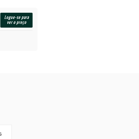
Logue-se para
ver o preço
G