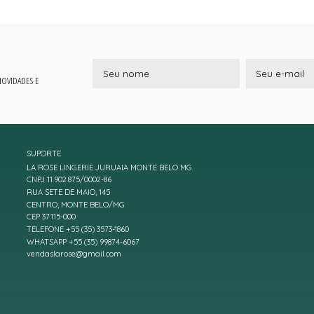
 NOVIDADES E
SUPORTE
LA ROSE LINGERIE JURUAIA MONTE BELO MG
CNPJ 11.902.875/0002-86
RUA SETE DE MAIO, 145
CENTRO, MONTE BELO/MG
CEP 37115-000
TELEFONE +55 (35) 3573-1860
WHATSAPP +55 (35) 99874-6067
vendaslarose@gmail.com