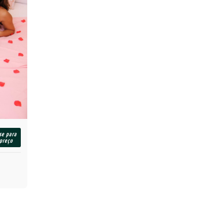
se para
 preço