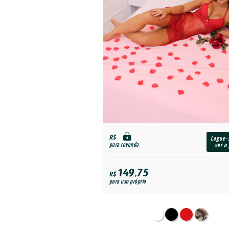
R$
Logue-
para revenda
ver o
149,75
R$
para uso próprio