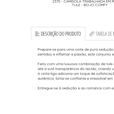
2375 - CAMISOLA TRABALHADA EM 
TULE - BOJO COMFY
DESCRIÇÃO DO PRODUTO
TABELA DE
Prepare-se para uma noite de pura sedução 
sentidos e inflamar a paixão, este conjunto
Feito com uma luxuosa combinação de tule e 
até a sutil transparência do tecido, criando
A cinta-liga adiciona um toque de sofistica
autêntica. Sinta-se confiante e irresistível
Entregue-se à sedução e ao romance com est