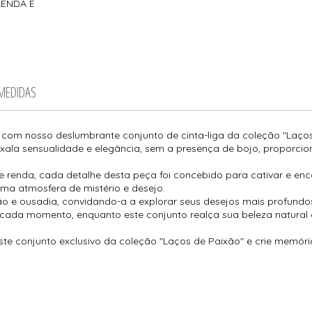
RENDA E
 MEDIDAS
com nosso deslumbrante conjunto de cinta-liga da coleção "Laços
 exala sensualidade e elegância, sem a presença de bojo, proporcio
renda, cada detalhe desta peça foi concebido para cativar e enca
 uma atmosfera de mistério e desejo.
ção e ousadia, convidando-a a explorar seus desejos mais profundos
 em cada momento, enquanto este conjunto realça sua beleza natural 
e conjunto exclusivo da coleção "Laços de Paixão" e crie memórias