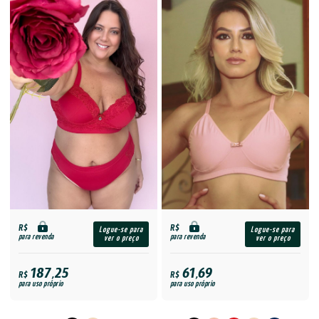
R$
R$
Logue-se para
Logue-se para
para revenda
para revenda
ver o preço
ver o preço
187,25
61,69
R$
R$
para uso próprio
para uso próprio