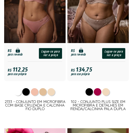
R$
R$
Logue-se para
Logue-se para
para revenda
para revenda
ver o preço
ver o preço
112,25
134,75
R$
R$
para uso próprio
para uso próprio
2133 - CONJUNTO EM MICROFIBRA
102 - CONJUNTO PLUS SIZE EM
COM BASE CRUZADA E CALCINHA
MICROFIBRA E DETALHES EM
FIO DUPLO
RENDA/CALCINHA PALA DUPLA