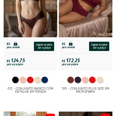
R$
R$
Logue-se para
Logue-se para
para revenda
para revenda
ver o preço
ver o preço
124,75
172,25
R$
R$
para uso próprio
para uso próprio
012 - CONJUNTO BASICO COM
105 - CONJUNTO PLUS SIZE EM
DETALHE EM RENDA
MICROFIBRA