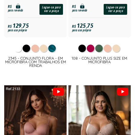
R$
R$
Logue-se para
Logue-se para
para revenda
para revenda
ver o preço
ver o preço
129,75
125,75
R$
R$
para uso próprio
para uso próprio
2345 - CONJUNTO FLORA - EM
108 - CONJUNTO PLUS SIZE EM
MICROFIBRA COM TRABALHOS EM
MICROFIBRA
RENDA