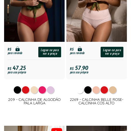
R$
R$
Logue-se para
Logue-se para
para revenda
para revenda
ver o preço
ver o preço
47,25
57,90
R$
R$
para uso próprio
para uso próprio
209 - CALCINHA DE ALGODÃO
2269 - CALCINHA BELLE ROSE-
PALA LARGA
CALCINHA COS ALTO