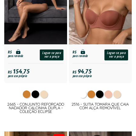
R$
R$
Logue-se para
Logue-se para
para revenda
para revenda
ver o preço
ver o preço
154,75
94,75
R$
R$
para uso próprio
para uso próprio
2665 - CONJUNTO REFORÇADO
2516 - SUTIA TOMARA QUE CAIA
NADADOR CALCINHA DUPLA -
COM ALÇA REMOVIVEL
COLEÇÃO ECLIPSE