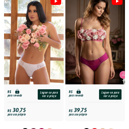
R$
R$
Logue-se para
Logue-se para
para revenda
para revenda
ver o preço
ver o preço
30,75
39,75
R$
R$
para uso próprio
para uso próprio