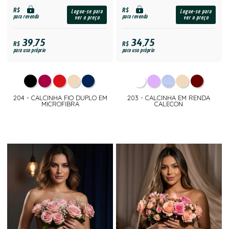
R$
R$
Logue-se para
Logue-se para
para revenda
para revenda
ver o preço
ver o preço
39,75
34,75
R$
R$
para uso próprio
para uso próprio
204 - CALCINHA FIO DUPLO EM
203 - CALCINHA EM RENDA
MICROFIBRA
CALECON