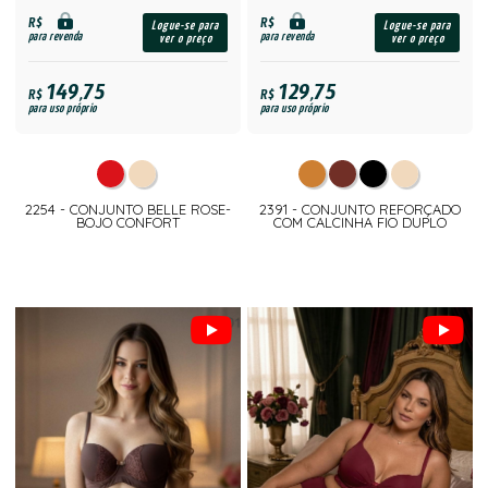
R$
R$
Logue-se para
Logue-se para
para revenda
para revenda
ver o preço
ver o preço
149,75
129,75
R$
R$
para uso próprio
para uso próprio
2254 - CONJUNTO BELLE ROSE-
2391 - CONJUNTO REFORÇADO
BOJO CONFORT
COM CALCINHA FIO DUPLO