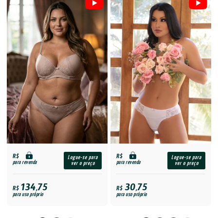
R$
R$
Logue-se para
Logue-se para
para revenda
para revenda
ver o preço
ver o preço
134,75
30,75
R$
R$
para uso próprio
para uso próprio