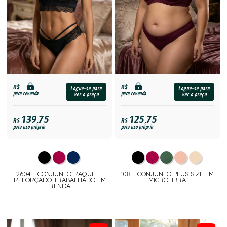
R$
R$
Logue-se para
Logue-se para
para revenda
para revenda
ver o preço
ver o preço
139,75
125,75
R$
R$
para uso próprio
para uso próprio
2604 - CONJUNTO RAQUEL -
108 - CONJUNTO PLUS SIZE EM
REFORÇADO TRABALHADO EM
MICROFIBRA
RENDA