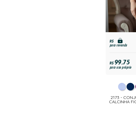
R$
para revenda
99,75
R$
para uso próprio
2173 - CON
CALCINHA F