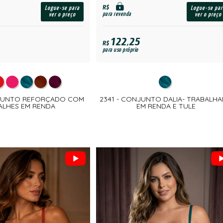
R$
Logue-se para
Logue-se par
para revenda
ver o preço
ver o preço
122,25
R$
para uso próprio
NJUNTO REFORÇADO COM
2341 - CONJUNTO DALIA- TRABALH
ALHES EM RENDA
EM RENDA E TULE