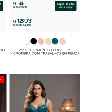
R$
a
Logue-se para
para revenda
ver o preço
129,75
R$
para uso próprio
ADO
2345 - CONJUNTO FLORA - EM
MICROFIBRA COM TRABALHOS EM RENDA