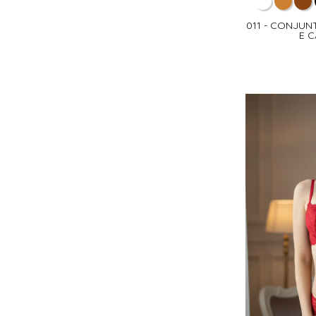
011 - CONJUN
E C