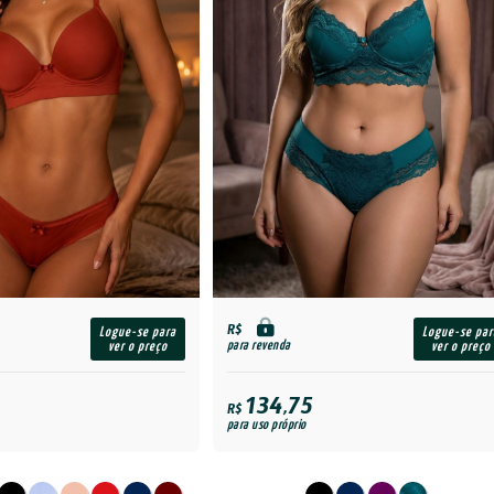
R$
Logue-se para
Logue-se par
para revenda
ver o preço
ver o preço
134,75
R$
para uso próprio