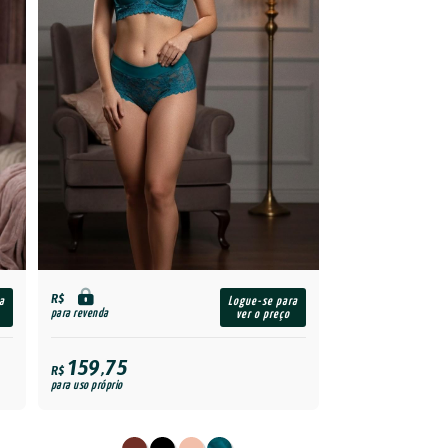
R$
a
Logue-se para
para revenda
ver o preço
159,75
R$
para uso próprio