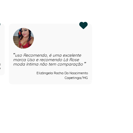
uso Recomendo, é uma excelente
É uma excelent
marca Uso e recomendo Lá Rose
qualidade, tem
moda íntima não tem comparação
as minhas client
s
P
Elizângela Rocha Do Nascimento
Capetinga/MG