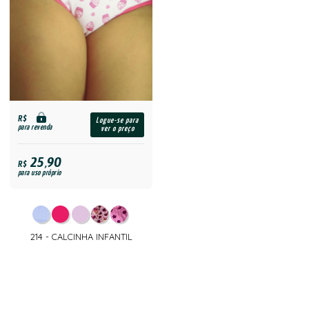
R$
Logue-se para
para revenda
ver o preço
25,90
R$
para uso próprio
214 - CALCINHA INFANTIL