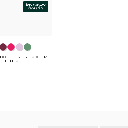
Logue-se para
ver o preço
Y DOLL - TRABALHADO EM
RENDA