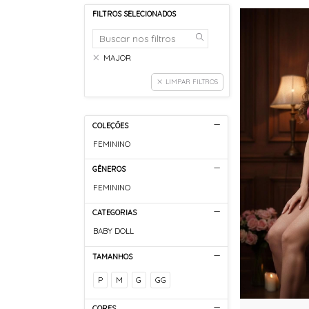
FILTROS SELECIONADOS
MAJOR
LIMPAR FILTROS
COLEÇÕES
FEMININO
GÊNEROS
FEMININO
CATEGORIAS
BABY DOLL
TAMANHOS
P
M
G
GG
CORES