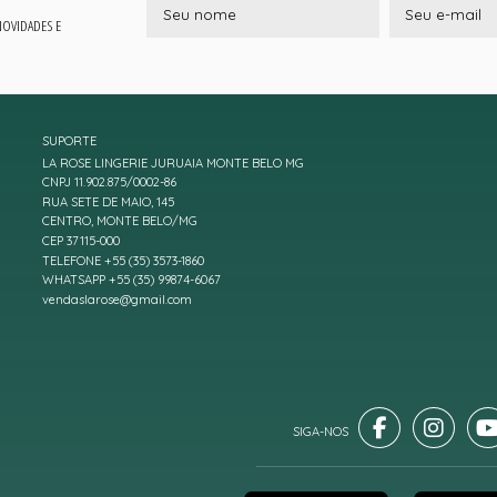
 NOVIDADES E
SUPORTE
LA ROSE LINGERIE JURUAIA MONTE BELO MG
CNPJ 11.902.875/0002-86
RUA SETE DE MAIO, 145
CENTRO, MONTE BELO/MG
CEP 37115-000
TELEFONE +55 (35) 3573-1860
WHATSAPP +55 (35) 99874-6067
vendaslarose@gmail.com