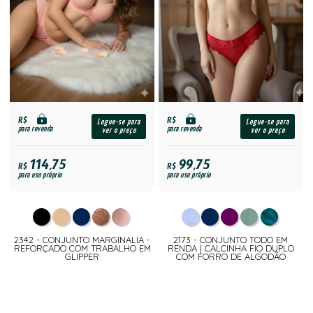
R$
R$
Logue-se para
Logue-se para
para revenda
para revenda
ver o preço
ver o preço
114,75
99,75
R$
R$
para uso próprio
para uso próprio
2342 - CONJUNTO MARGINALIA -
2173 - CONJUNTO TODO EM
REFORÇADO COM TRABALHO EM
RENDA | CALCINHA FIO DUPLO
GLIPPER
COM FORRO DE ALGODÃO