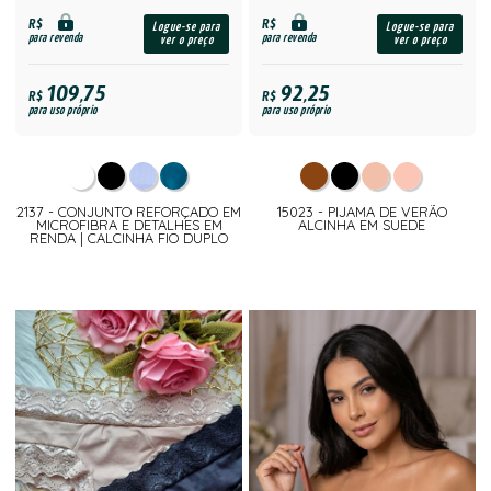
R$
R$
Logue-se para
Logue-se para
para revenda
para revenda
ver o preço
ver o preço
109,75
92,25
R$
R$
para uso próprio
para uso próprio
2137 - CONJUNTO REFORÇADO EM
15023 - PIJAMA DE VERÃO
MICROFIBRA E DETALHES EM
ALCINHA EM SUEDE
RENDA | CALCINHA FIO DUPLO