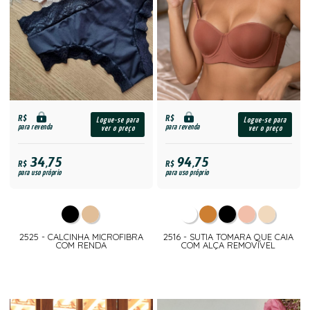
R$
R$
Logue-se para
Logue-se para
para revenda
para revenda
ver o preço
ver o preço
34,75
94,75
R$
R$
para uso próprio
para uso próprio
2525 - CALCINHA MICROFIBRA
2516 - SUTIA TOMARA QUE CAIA
COM RENDA
COM ALÇA REMOVIVEL