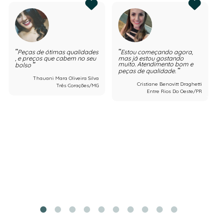
Peças de ótimas qualidades
Estou começando agora,
, e preços que cabem no seu
mas já estou gostando
muito. Atendimento bom e
bolso
peças de qualidade.
Thauani Mara Oliveira Silva
Cristiane Benovitt Draghetti
Três Corações/MG
Entre Rios Do Oeste/PR