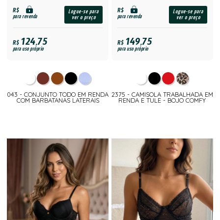
R$
R$
Logue-se para
Logue-se para
para revenda
para revenda
ver o preço
ver o preço
124,75
149,75
R$
R$
para uso próprio
para uso próprio
043 - CONJUNTO TODO EM RENDA
2375 - CAMISOLA TRABALHADA EM
COM BARBATANAS LATERAIS
RENDA E TULE - BOJO COMFY