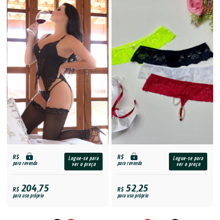
R$
R$
Logue-se para
Logue-se para
para revenda
para revenda
ver o preço
ver o preço
204,75
52,25
R$
R$
para uso próprio
para uso próprio