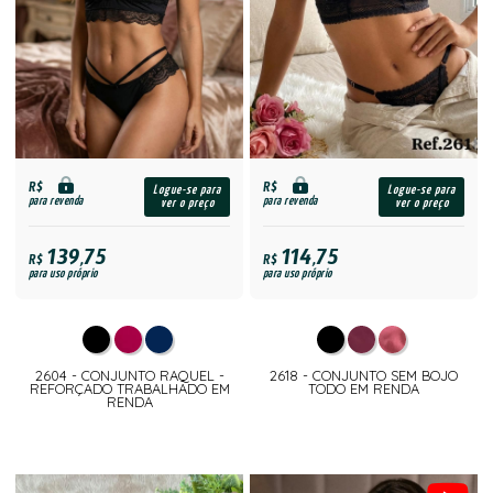
R$
R$
Logue-se para
Logue-se para
para revenda
para revenda
ver o preço
ver o preço
139,75
114,75
R$
R$
para uso próprio
para uso próprio
2604 - CONJUNTO RAQUEL -
2618 - CONJUNTO SEM BOJO
REFORÇADO TRABALHADO EM
TODO EM RENDA
RENDA