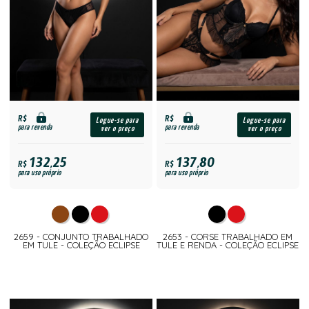
R$
R$
Logue-se para
Logue-se para
para revenda
para revenda
ver o preço
ver o preço
132,25
137,80
R$
R$
para uso próprio
para uso próprio
2659 - CONJUNTO TRABALHADO
2653 - CORSE TRABALHADO EM
EM TULE - COLEÇÃO ECLIPSE
TULE E RENDA - COLEÇÃO ECLIPSE