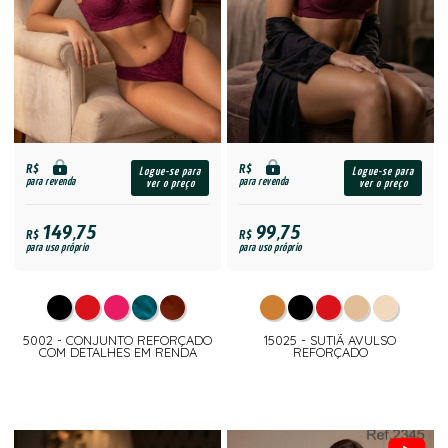
R$
R$
Logue-se para
Logue-se para
para revenda
para revenda
ver o preço
ver o preço
149,75
99,75
R$
R$
para uso próprio
para uso próprio
5002 - CONJUNTO REFORÇADO
15025 - SUTIÃ AVULSO
COM DETALHES EM RENDA
REFORÇADO