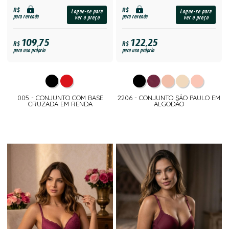
R$
R$
Logue-se para
Logue-se para
para revenda
para revenda
ver o preço
ver o preço
109,75
122,25
R$
R$
para uso próprio
para uso próprio
005 - CONJUNTO COM BASE
2206 - CONJUNTO SÃO PAULO EM
CRUZADA EM RENDA
ALGODÃO