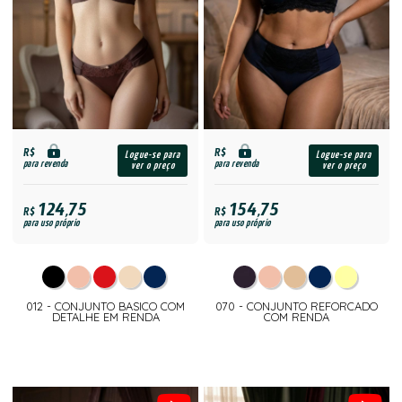
R$
R$
Logue-se para
Logue-se para
para revenda
para revenda
ver o preço
ver o preço
124,75
154,75
R$
R$
para uso próprio
para uso próprio
012 - CONJUNTO BASICO COM
070 - CONJUNTO REFORCADO
DETALHE EM RENDA
COM RENDA