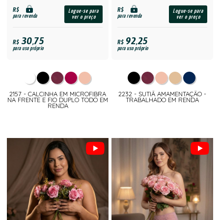
R$
R$
Logue-se para
Logue-se para
para revenda
para revenda
ver o preço
ver o preço
30,75
92,25
R$
R$
para uso próprio
para uso próprio
2157 - CALCINHA EM MICROFIBRA
2232 - SUTIÃ AMAMENTAÇÃO -
NA FRENTE E FIO DUPLO TODO EM
TRABALHADO EM RENDA
RENDA