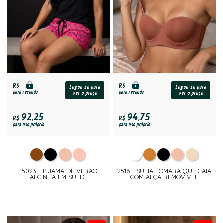
R$
R$
Logue-se para
Logue-se para
para revenda
para revenda
ver o preço
ver o preço
92,25
94,75
R$
R$
para uso próprio
para uso próprio
15023 - PIJAMA DE VERÃO
2516 - SUTIA TOMARA QUE CAIA
ALCINHA EM SUEDE
COM ALÇA REMOVIVEL