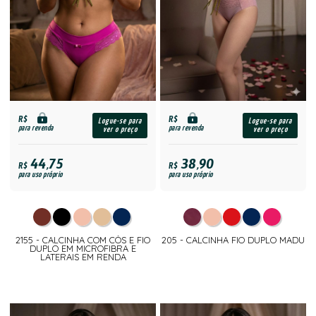
R$
R$
Logue-se para
Logue-se para
para revenda
para revenda
ver o preço
ver o preço
44,75
38,90
R$
R$
para uso próprio
para uso próprio
2155 - CALCINHA COM CÓS E FIO
205 - CALCINHA FIO DUPLO MADU
DUPLO EM MICROFIBRA E
LATERAIS EM RENDA