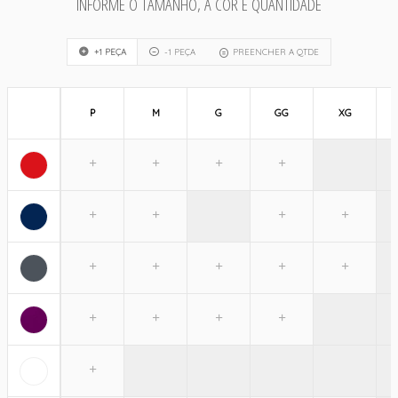
INFORME O TAMANHO, A COR E QUANTIDADE
+1 PEÇA
-1 PEÇA
PREENCHER A QTDE
P
M
G
GG
XG