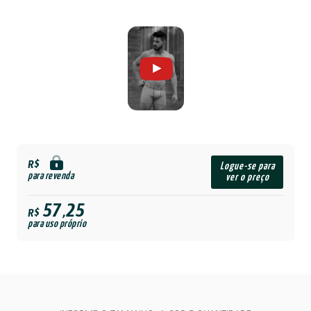
R$
Logue-se para
para revenda
ver o preço
57,25
R$
para uso próprio