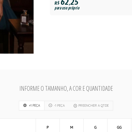
62,25
R$
para uso próprio
INFORME O TAMANHO, A COR E QUANTIDADE
+1 PEÇA
-1 PEÇA
PREENCHER A QTDE
P
M
G
GG