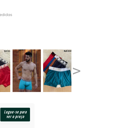
edidas
Logue-se para
ver o preço