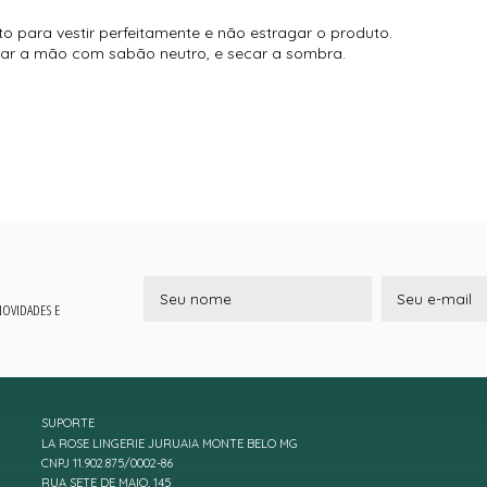
o para vestir perfeitamente e não estragar o produto.
ar a mão com sabão neutro, e secar a sombra.
 NOVIDADES E
SUPORTE
LA ROSE LINGERIE JURUAIA MONTE BELO MG
CNPJ 11.902.875/0002-86
RUA SETE DE MAIO, 145