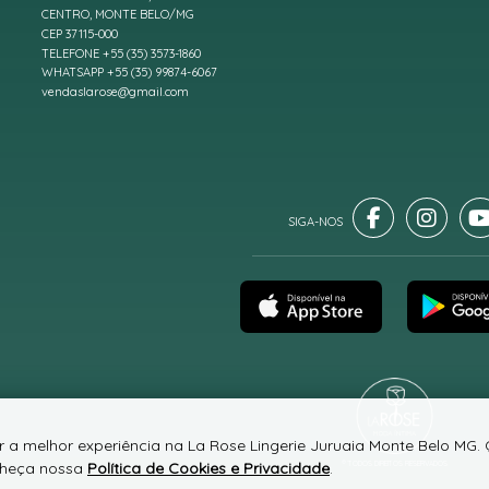
CENTRO, MONTE BELO/MG
CEP 37115-000
TELEFONE +55 (35) 3573-1860
WHATSAPP +55 (35) 99874-6067
vendaslarose@gmail.com
er a melhor experiência na La Rose Lingerie Juruaia Monte Belo MG
onheça nossa
Política de Cookies e Privacidade
.
® TODOS DIREITOS RESERVADOS