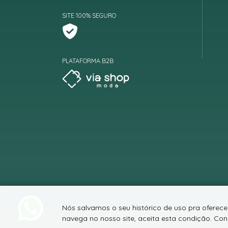
SITE 100% SEGURO
PLATAFORMA B2B
Nós salvamos o seu histórico de uso pra oferec
navega no nosso site, aceita esta condição. C