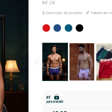
Ref.: 216
Descrição do produto
Tabela de m
R$
para revenda