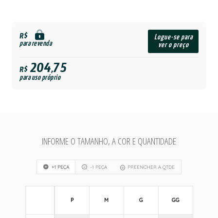
R$
Logue-se para
para revenda
ver o preço
204,75
R$
para uso próprio
INFORME O TAMANHO, A COR E QUANTIDADE
+1 PEÇA
-1 PEÇA
PREENCHER A QTDE
P
M
G
GG