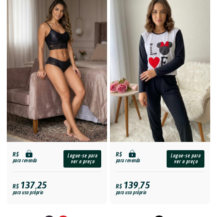
R$
R$
Logue-se para
Logue-se para
para revenda
para revenda
ver o preço
ver o preço
137,25
139,75
R$
R$
para uso próprio
para uso próprio