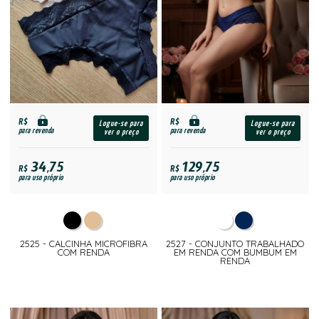
R$
R$
Logue-se para
Logue-se para
para revenda
para revenda
ver o preço
ver o preço
34,75
129,75
R$
R$
para uso próprio
para uso próprio
2525 - CALCINHA MICROFIBRA
2527 - CONJUNTO TRABALHADO
COM RENDA
EM RENDA COM BUMBUM EM
RENDA