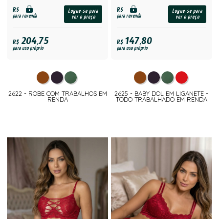
R$
R$
Logue-se para
Logue-se para
para revenda
para revenda
ver o preço
ver o preço
204,75
147,80
R$
R$
para uso próprio
para uso próprio
2622 - ROBE COM TRABALHOS EM
2625 - BABY DOL EM LIGANETE -
RENDA
TODO TRABALHADO EM RENDA