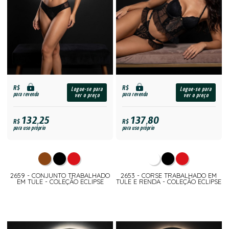
R$
R$
Logue-se para
Logue-se para
para revenda
para revenda
ver o preço
ver o preço
132,25
137,80
R$
R$
para uso próprio
para uso próprio
2659 - CONJUNTO TRABALHADO
2653 - CORSE TRABALHADO EM
EM TULE - COLEÇÃO ECLIPSE
TULE E RENDA - COLEÇÃO ECLIPSE