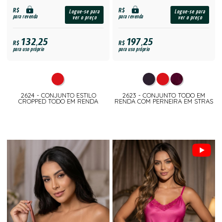
R$
R$
Logue-se para
Logue-se para
para revenda
para revenda
ver o preço
ver o preço
132,25
197,25
R$
R$
para uso próprio
para uso próprio
2624 - CONJUNTO ESTILO
2623 - CONJUNTO TODO EM
CROPPED TODO EM RENDA
RENDA COM PERNEIRA EM STRAS