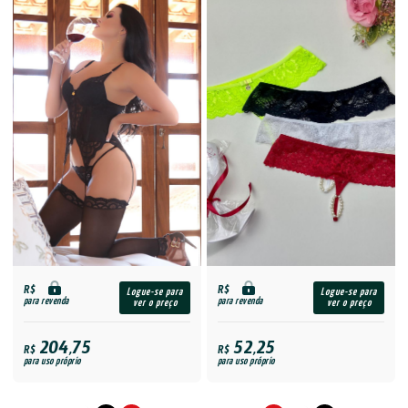
R$
R$
Logue-se para
Logue-se para
para revenda
para revenda
ver o preço
ver o preço
204,75
52,25
R$
R$
para uso próprio
para uso próprio