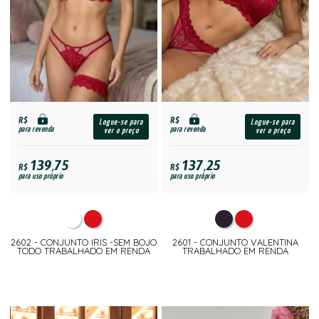
R$
R$
Logue-se para
Logue-se para
para revenda
para revenda
ver o preço
ver o preço
139,75
137,25
R$
R$
para uso próprio
para uso próprio
2602 - CONJUNTO IRIS -SEM BOJO
2601 - CONJUNTO VALENTINA
TODO TRABALHADO EM RENDA
TRABALHADO EM RENDA