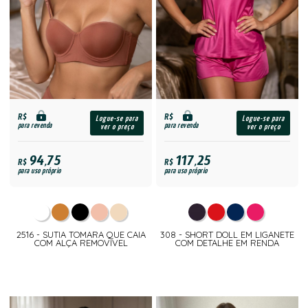
R$
R$
Logue-se para
Logue-se para
para revenda
para revenda
ver o preço
ver o preço
94,75
117,25
R$
R$
para uso próprio
para uso próprio
2516 - SUTIA TOMARA QUE CAIA
308 - SHORT DOLL EM LIGANETE
COM ALÇA REMOVIVEL
COM DETALHE EM RENDA