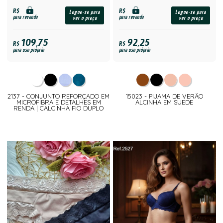
R$
R$
Logue-se para
Logue-se para
para revenda
para revenda
ver o preço
ver o preço
109,75
92,25
R$
R$
para uso próprio
para uso próprio
2137 - CONJUNTO REFORÇADO EM
15023 - PIJAMA DE VERÃO
MICROFIBRA E DETALHES EM
ALCINHA EM SUEDE
RENDA | CALCINHA FIO DUPLO