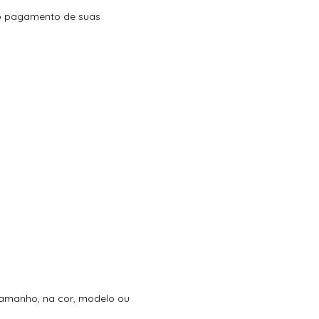
 o pagamento de suas
S PARA ATACADO
tamanho, na cor, modelo ou