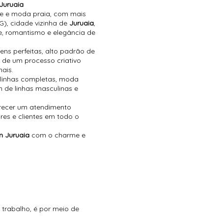
Juruaia
rie e moda praia, com mais
), cidade vizinha de
Juruaia
,
e, romantismo e elegância de
ns perfeitas, alto padrão de
 de um processo criativo
nais.
 linhas completas, moda
 de linhas masculinas e
recer um atendimento
res e clientes em todo o
em Juruaia
com o charme e
 trabalho, é por meio de