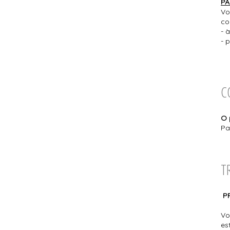
PA
Vo
co
- 
- 
C
O 
Pa
T
P
Vo
es