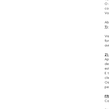
O 
co
Vo
Ab
1)
Vi
fo
av
2)
Ap
de
es
E 
cli
Os
pe
FR
Co