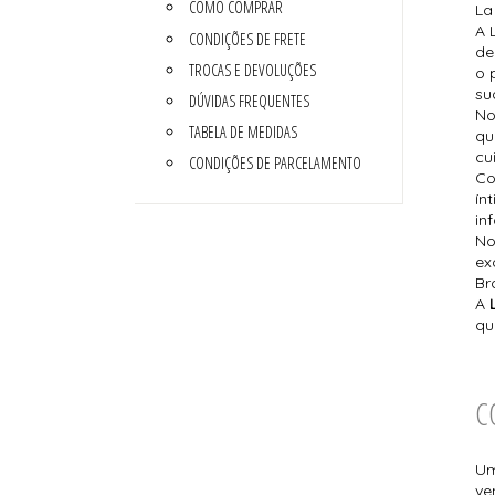
COMO COMPRAR
La
A 
CONDIÇÕES DE FRETE
de
TROCAS E DEVOLUÇÕES
o 
su
DÚVIDAS FREQUENTES
No
TABELA DE MEDIDAS
qu
cu
CONDIÇÕES DE PARCELAMENTO
C
ín
inf
No
ex
Bra
A
qu
C
Um
ve