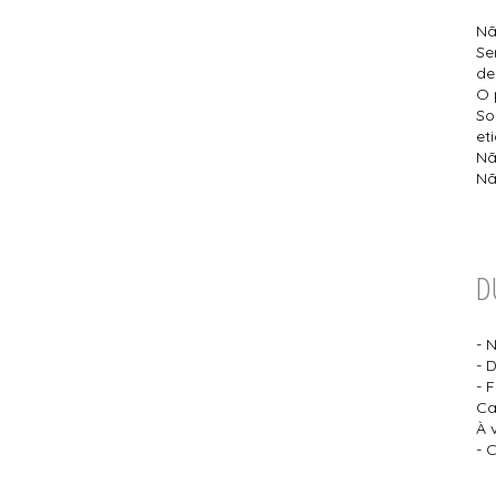
Nã
Se
de
O 
So
et
Nã
Nã
D
- 
- 
- 
Ca
À 
- 