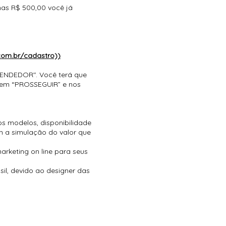
nas R$ 500,00 você já
.com.br/cadastro))
EVENDEDOR". Você terá que
e em “PROSSEGUIR” e nos
os modelos, disponibilidade
m a simulação do valor que
rketing on line para seus
il, devido ao designer das