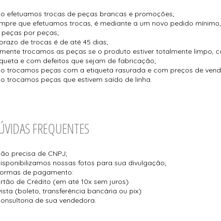
o efetuamos trocas de peças brancas e promoções;
mpre que efetuamos trocas, é mediante a um novo pedido mínimo
 peças por peças;
prazo de trocas é de até 45 dias;
mente trocamos as peças se o produto estiver totalmente limpo,
iqueta e com defeitos que sejam de fabricação;
o trocamos peças com a etiqueta rasurada e com preços de venda
o trocamos peças que estivem saído de linha.
ÚVIDAS FREQUENTES
Não precisa de CNPJ;
Disponibilizamos nossas fotos para sua divulgação;
Formas de pagamento:
rtão de Crédito (em até 10x sem juros)
vista (boleto, transferência bancária ou pix)
Consultoria de sua vendedora.