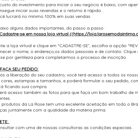
custo do investimento para iniciar o seu negócio é baixo, com ape
nsegue iniciar suas revendas e o retorno é rápido...
cê lucrará no mínimo 100% em suas vendas.
aixo alguns dados importantes, do passo a passo :
Cadastre-se em nossa loja virtual ((https://loja.larosemodaintima
site a loja virtual e clique em “CADASTRE-SE”, escolha a opção “R
rnecer o nome, o endereço,os dados pessoais e de contato. Cliqu
ise por gentileza para completarmos o processo de inscrição.
 FAÇA SEU PEDIDO:
ós a liberação do seu cadastro, você terá acesso a todos os noss
 cores, estampas e tamanhos, e poderá formular o seu pedido, co
tá ficando sua compra.
terá acesso também as fotos para que faça um bom trabalho de ma
entes.
 produtos da La Rose tem uma excelente aceitação em todo o Bras
ças juntamente com a qualidade da matéria prima.
ETE:
nsultar com uma de nossas consultoras as condições especiais.