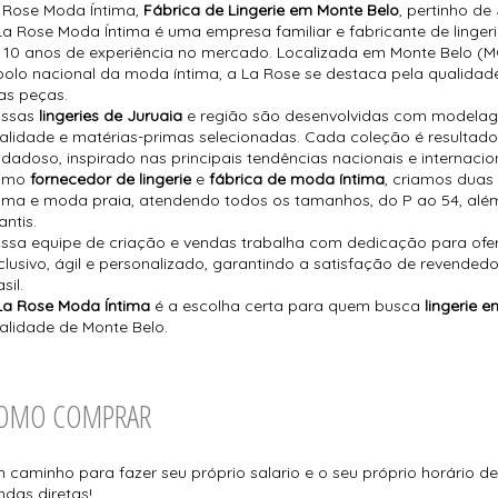
 Rose Moda Íntima,
Fábrica de Lingerie em Monte Belo
, pertinho de
La Rose Moda Íntima é uma empresa familiar e fabricante de linge
 10 anos de experiência no mercado. Localizada em Monte Belo (MG
polo nacional da moda íntima, a La Rose se destaca pela qualidad
as peças.
ssas
lingeries de Juruaia
e região são desenvolvidas com modelage
alidade e matérias-primas selecionadas. Cada coleção é resultado
idadoso, inspirado nas principais tendências nacionais e internacio
omo
fornecedor de lingerie
e
fábrica de moda íntima
, criamos duas
tima e moda praia, atendendo todos os tamanhos, do P ao 54, além
antis.
ssa equipe de criação e vendas trabalha com dedicação para ofe
clusivo, ágil e personalizado, garantindo a satisfação de revendedo
sil.
La Rose Moda Íntima
é a escolha certa para quem busca
lingerie 
alidade de Monte Belo.
OMO COMPRAR
 caminho para fazer seu próprio salario e o seu próprio horário de
ndas diretas!