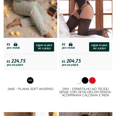
R$
R$
Logue-se para
Logue-se para
para revenda
para revenda
ver o preço
ver o preço
224,75
204,75
R$
R$
para uso próprio
para uso próprio
2465 - PIJAMA SOFT INVERNO
2149 - ESPARTILHO NO TECIDO
SENSE COM DETALHES EM RENDA-
ACOMPANHA CALCINHA E MEIA