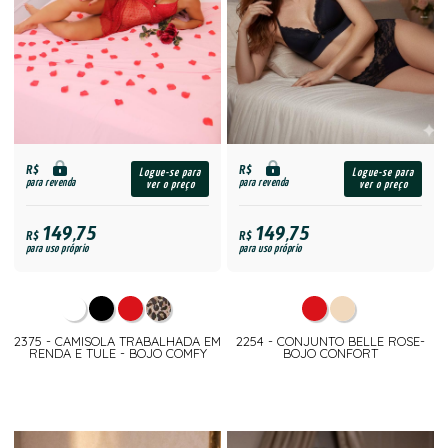
R$
R$
Logue-se para
Logue-se para
para revenda
para revenda
ver o preço
ver o preço
149,75
149,75
R$
R$
para uso próprio
para uso próprio
2375 - CAMISOLA TRABALHADA EM
2254 - CONJUNTO BELLE ROSE-
RENDA E TULE - BOJO COMFY
BOJO CONFORT