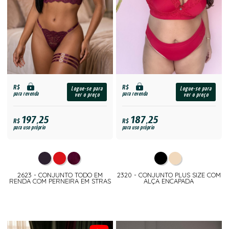
R$
R$
Logue-se para
Logue-se para
para revenda
para revenda
ver o preço
ver o preço
197,25
187,25
R$
R$
para uso próprio
para uso próprio
2623 - CONJUNTO TODO EM
2320 - CONJUNTO PLUS SIZE COM
RENDA COM PERNEIRA EM STRAS
ALÇA ENCAPADA