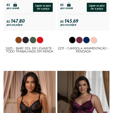
R$
R$
Logue-se para
Logue-se para
para revenda
para revenda
ver o preço
ver o preço
147,80
145,69
R$
R$
para uso próprio
para uso próprio
2625 - BABY DOL EM LIGANETE -
2231 - CAMISOLA AMAMENTAÇÃO -
TODO TRABALHADO EM RENDA
RENDADA