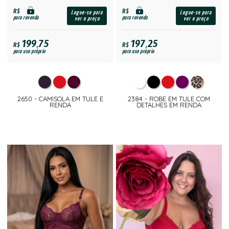
R$
R$
Logue-se para
Logue-se para
para revenda
para revenda
ver o preço
ver o preço
199,75
197,25
R$
R$
para uso próprio
para uso próprio
2650 - CAMISOLA EM TULE E
2384 - ROBE EM TULE COM
RENDA
DETALHES EM RENDA