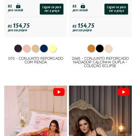
R$
R$
Logue-se para
Logue-se para
para revenda
para revenda
ver o preço
ver o preço
154,75
154,75
R$
R$
para uso próprio
para uso próprio
070 - CONJUNTO REFORCADO
2665 - CONJUNTO REFORÇADO
COM RENDA
NADADOR CALCINHA DUPLA -
COLEÇÃO ECLIPSE