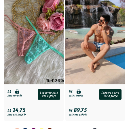
R$
R$
Logue-se para
Logue-se para
para revenda
para revenda
ver o preço
ver o preço
24,75
89,75
R$
R$
para uso próprio
para uso próprio