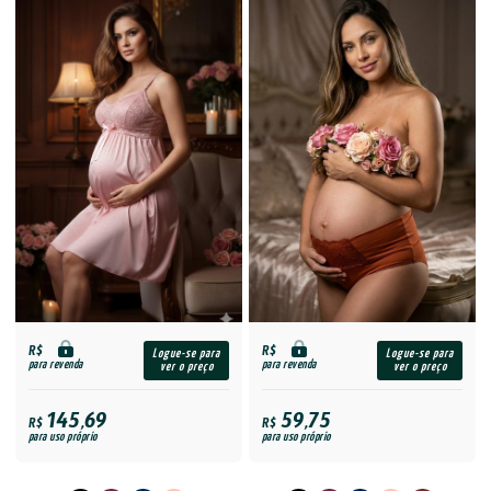
R$
R$
Logue-se para
Logue-se para
para revenda
para revenda
ver o preço
ver o preço
145,69
59,75
R$
R$
para uso próprio
para uso próprio