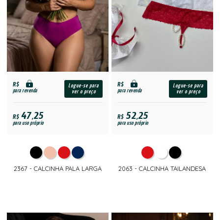
R$
R$
Logue-se para
Logue-se para
para revenda
para revenda
ver o preço
ver o preço
47,25
52,25
R$
R$
para uso próprio
para uso próprio
2367 - CALCINHA PALA LARGA
2063 - CALCINHA TAILANDESA