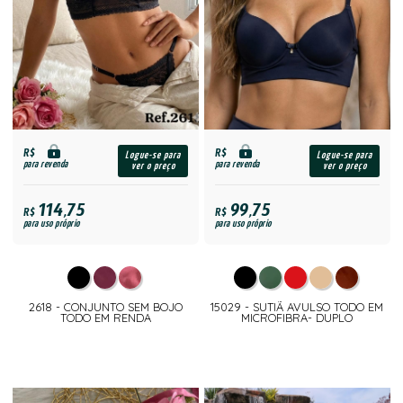
R$
R$
Logue-se para
Logue-se para
para revenda
para revenda
ver o preço
ver o preço
114,75
99,75
R$
R$
para uso próprio
para uso próprio
2618 - CONJUNTO SEM BOJO
15029 - SUTIÃ AVULSO TODO EM
TODO EM RENDA
MICROFIBRA- DUPLO