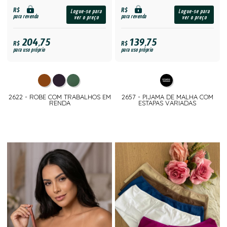
R$
R$
Logue-se para
Logue-se para
para revenda
para revenda
ver o preço
ver o preço
204,75
139,75
R$
R$
para uso próprio
para uso próprio
2622 - ROBE COM TRABALHOS EM
2657 - PIJAMA DE MALHA COM
RENDA
ESTAPAS VARIADAS