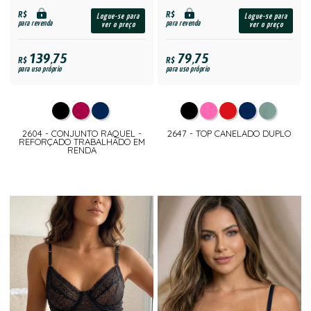
R$
R$
Logue-se para
Logue-se para
para revenda
para revenda
ver o preço
ver o preço
139,75
79,75
R$
R$
para uso próprio
para uso próprio
2604 - CONJUNTO RAQUEL -
2647 - TOP CANELADO DUPLO
REFORÇADO TRABALHADO EM
RENDA