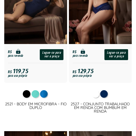
R$
R$
Logue-se para
Logue-se para
para revenda
para revenda
ver o preço
ver o preço
119,75
129,75
R$
R$
para uso próprio
para uso próprio
2521 - BODY EM MICROFIBRA - FIO
2527 - CONJUNTO TRABALHADO
DUPLO
EM RENDA COM BUMBUM EM
RENDA