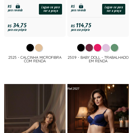
R$
R$
Logue-se para
Logue-se para
para revenda
para revenda
ver o preço
ver o preço
34,75
114,75
R$
R$
para uso próprio
para uso próprio
2525 - CALCINHA MICROFIBRA
2509 - BABY DOLL - TRABALHADO
COM RENDA
EM RENDA