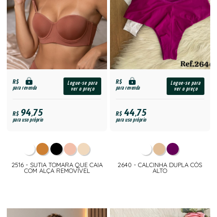
R$
R$
Logue-se para
Logue-se para
para revenda
para revenda
ver o preço
ver o preço
94,75
44,75
R$
R$
para uso próprio
para uso próprio
2516 - SUTIA TOMARA QUE CAIA
2640 - CALCINHA DUPLA CÓS
COM ALÇA REMOVIVEL
ALTO