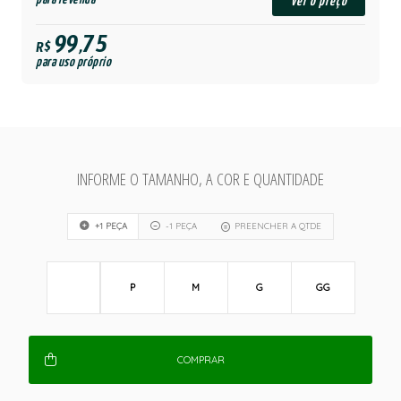
ver o preço
99,75
R$
para uso próprio
INFORME O TAMANHO, A COR E QUANTIDADE
+1 PEÇA
-1 PEÇA
PREENCHER A QTDE
P
M
G
GG
COMPRAR