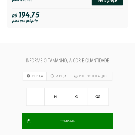
ver o preço
194,75
R$
para uso próprio
INFORME O TAMANHO, A COR E QUANTIDADE
+1 PEÇA
-1 PEÇA
PREENCHER A QTDE
M
G
GG
COMPRAR