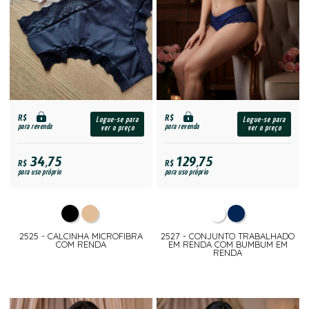
R$
R$
Logue-se para
Logue-se para
para revenda
para revenda
ver o preço
ver o preço
34,75
129,75
R$
R$
para uso próprio
para uso próprio
2525 - CALCINHA MICROFIBRA
2527 - CONJUNTO TRABALHADO
COM RENDA
EM RENDA COM BUMBUM EM
RENDA