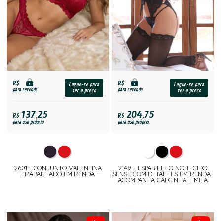
R$
R$
Logue-se para
Logue-se para
para revenda
para revenda
ver o preço
ver o preço
137,25
204,75
R$
R$
para uso próprio
para uso próprio
2601 - CONJUNTO VALENTINA
2149 - ESPARTILHO NO TECIDO
TRABALHADO EM RENDA
SENSE COM DETALHES EM RENDA-
ACOMPANHA CALCINHA E MEIA