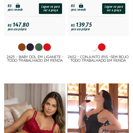
R$
R$
Logue-se para
Logue-se para
para revenda
para revenda
ver o preço
ver o preço
147,80
139,75
R$
R$
para uso próprio
para uso próprio
2625 - BABY DOL EM LIGANETE -
2602 - CONJUNTO IRIS -SEM BOJO
TODO TRABALHADO EM RENDA
TODO TRABALHADO EM RENDA