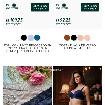
R$
R$
Logue-se para
Logue-se para
para revenda
para revenda
ver o preço
ver o preço
109,75
92,25
R$
R$
para uso próprio
para uso próprio
2137 - CONJUNTO REFORÇADO EM
15023 - PIJAMA DE VERÃO
MICROFIBRA E DETALHES EM
ALCINHA EM SUEDE
RENDA | CALCINHA FIO DUPLO