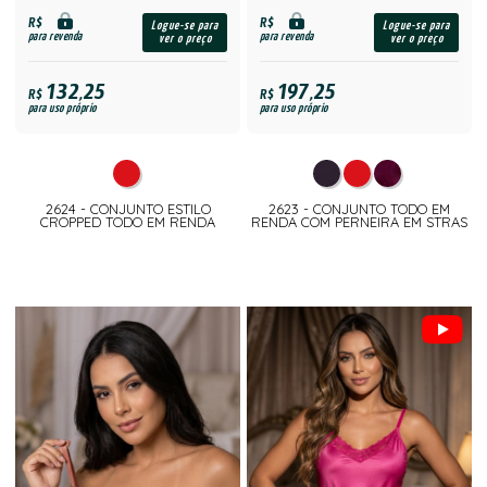
R$
R$
Logue-se para
Logue-se para
para revenda
para revenda
ver o preço
ver o preço
132,25
197,25
R$
R$
para uso próprio
para uso próprio
2624 - CONJUNTO ESTILO
2623 - CONJUNTO TODO EM
CROPPED TODO EM RENDA
RENDA COM PERNEIRA EM STRAS