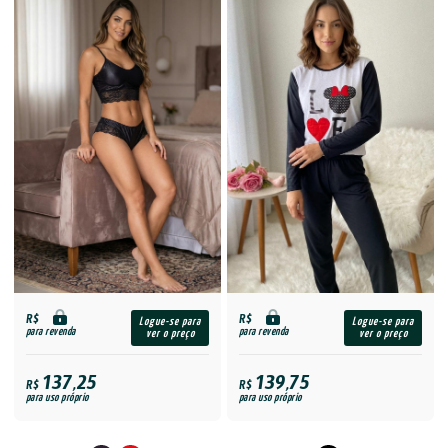
R$
R$
Logue-se para
Logue-se para
para revenda
para revenda
ver o preço
ver o preço
137,25
139,75
R$
R$
para uso próprio
para uso próprio