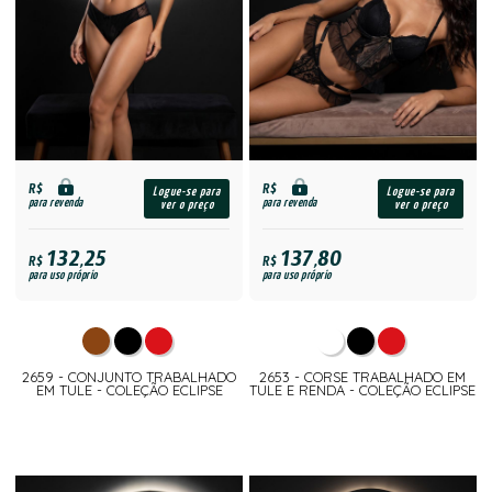
R$
R$
Logue-se para
Logue-se para
para revenda
para revenda
ver o preço
ver o preço
132,25
137,80
R$
R$
para uso próprio
para uso próprio
2659 - CONJUNTO TRABALHADO
2653 - CORSE TRABALHADO EM
EM TULE - COLEÇÃO ECLIPSE
TULE E RENDA - COLEÇÃO ECLIPSE