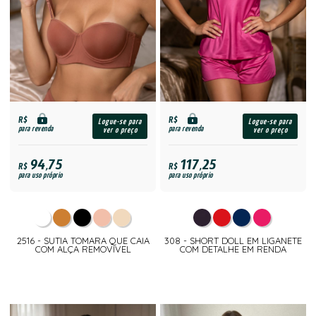
R$
R$
Logue-se para
Logue-se para
para revenda
para revenda
ver o preço
ver o preço
94,75
117,25
R$
R$
para uso próprio
para uso próprio
2516 - SUTIA TOMARA QUE CAIA
308 - SHORT DOLL EM LIGANETE
COM ALÇA REMOVIVEL
COM DETALHE EM RENDA