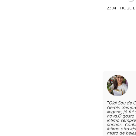
2384 - ROBE 
Olá! Sou de O
Gerais. Sempr
lingerie, já fu
nova.O gosto
íntima sempr
sonhos . Conh
íntima atravé
misto de bele