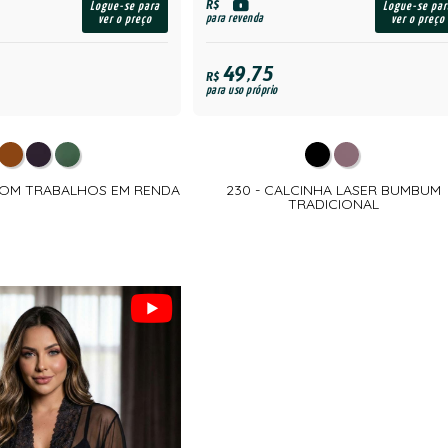
R$
Logue-se para
Logue-se par
para revenda
ver o preço
ver o preço
49,75
R$
para uso próprio
COM TRABALHOS EM RENDA
230 - CALCINHA LASER BUMBUM
TRADICIONAL