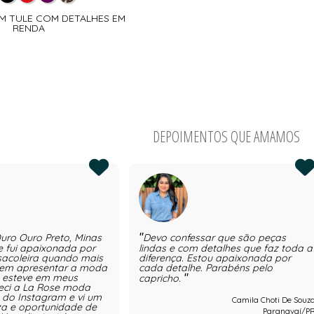
EM TULE COM DETALHES EM
RENDA
DEPOIMENTOS QUE AMAMOS
uro Ouro Preto, Minas
Devo confessar que são peças
e fui apaixonada por
lindas e com detalhes que faz toda a
i sacoleira quando mais
diferença. Estou apaixonada por
 em apresentar a moda
cada detalhe. Parabéns pelo
e esteve em meus
capricho.
eci a La Rose moda
s do Instagram e vi um
Camila Choti De Souz
za e oportunidade de
Paranavaí/P