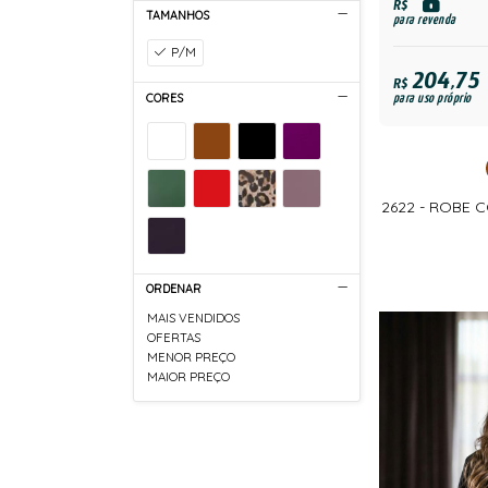
R$
TAMANHOS
para revenda
P/M
204,75
R$
CORES
para uso próprio
2622 - ROBE 
ORDENAR
MAIS VENDIDOS
OFERTAS
MENOR PREÇO
MAIOR PREÇO