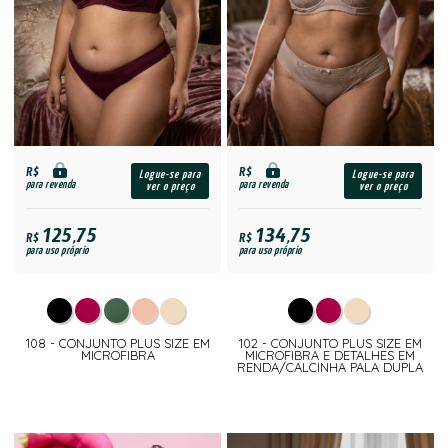
R$
R$
Logue-se para
Logue-se para
para revenda
para revenda
ver o preço
ver o preço
125,75
134,75
R$
R$
para uso próprio
para uso próprio
108 - CONJUNTO PLUS SIZE EM
102 - CONJUNTO PLUS SIZE EM
MICROFIBRA
MICROFIBRA E DETALHES EM
RENDA/CALCINHA PALA DUPLA