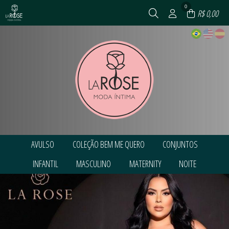
0
R$ 0,00
AVULSO
COLEÇÃO BEM ME QUERO
CONJUNTOS
TODOS DE AVULSO
TODOS DE COLEÇÃO BEM ME QUERO
TODOS DE CONJUNTOS
INFANTIL
MASCULINO
MATERNITY
NOITE
CALCINHAS
CONJUNTOS
CONJUNTOS
SHORT AVULSO
CORPETES, ESPARTILHOS E
CONJUNTOS PLUS SIZE
TODOS DE INFANTIL
TODOS DE MASCULINO
TODOS DE MATERNITY
TODOS DE NOITE
CORSELETS
SUTIÃ AVULSO SEM BOJO
CORPETES, ESPARTILHOS E
CALCINHAS
CUECAS
CALCINHAS
BABY DOLL
CORSELETS
SUTIÃS AVULSO
TODOS DE COLEÇÃO BEM ME QUERO
TODOS DE CONJUNTOS
TODOS DE AVULSO
CONJUNTOS
CAMISOLAS
CAMISOLAS
TOP AVULSO
CUECAS
SUTIÃS AVULSO
CONJUNTOS
ROBE
TODOS DE MASCULINO
TODOS DE MATERNITY
TODOS DE INFANTIL
TODOS DE NOITE