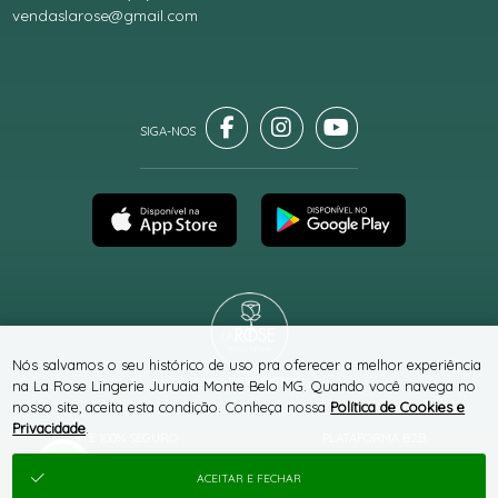
vendaslarose@gmail.com
Nós salvamos o seu histórico de uso pra oferecer a melhor experiência
® TODOS DIREITOS RESERVADOS
na La Rose Lingerie Juruaia Monte Belo MG. Quando você navega no
nosso site, aceita esta condição. Conheça nossa
Política de Cookies e
Privacidade
.
SITE 100% SEGURO
PLATAFORMA B2B
ACEITAR E FECHAR