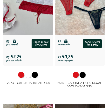
R$
R$
Logue-se para
Logue-se para
para revenda
para revenda
ver o preço
ver o preço
52,25
50,75
R$
R$
para uso próprio
para uso próprio
2063 - CALCINHA TAILANDESA
2389 - CALCINHA FIO SENSUAL
COM PLAQUINHA