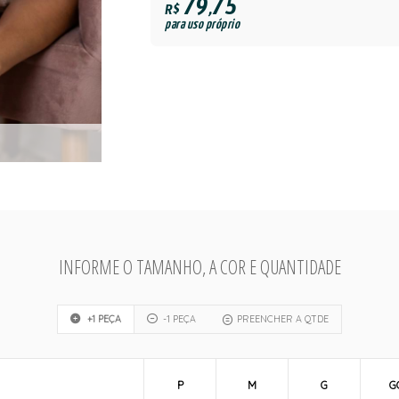
79,75
R$
para uso próprio
INFORME O TAMANHO, A COR E QUANTIDADE
+1 PEÇA
-1 PEÇA
PREENCHER A QTDE
P
M
G
G